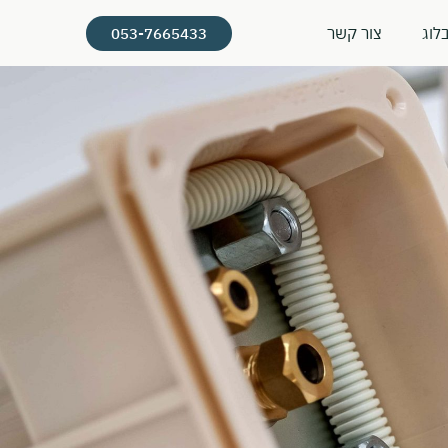
לוג
צור קשר
053-7665433