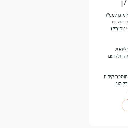
ק
למזגן לממ"ד
 התקנת
ענה תקני
ליסטי.
ה חלק עם
חוסכת קידוח
 סוגי