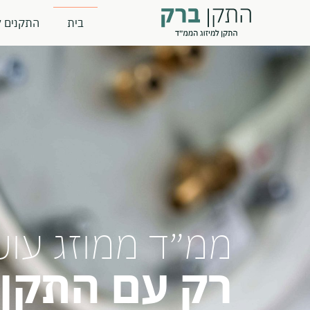
בית
התקנים ל
ממ״ד ממוזג עוש
רק עם התקן 