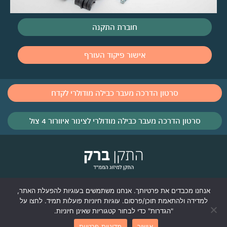
חוברת התקנה
אישור פיקוד העורף
סרטון הדרכה מעבר כבילה מודולרי לקדח
סרטון הדרכה מעבר כבילה מודולרי לצינור איוורור 4 צול
בית
התקנים למזגן בממ״ד
מעברים חורשתים
אנחנו מכבדים את פרטיותך. אנחנו משתמשים בעוגיות להפעלת האתר,
למדידה ולהתאמת תוכן/פרסום. עוגיות חיוניות פועלות תמיד. לחצו על
גלריית מוצרים
בלוג
צור קשר
מדיניות פרטיות
"הגדרות" כדי לבחור קטגוריות שאינן חיוניות.
הצהרת נגישות
אישור
מדיניות פרטיות